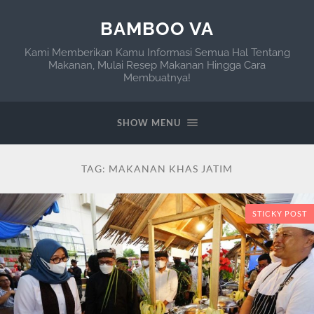
BAMBOO VA
Kami Memberikan Kamu Informasi Semua Hal Tentang
Makanan, Mulai Resep Makanan Hingga Cara
Membuatnya!
SHOW MENU
TAG:
MAKANAN KHAS JATIM
STICKY POST