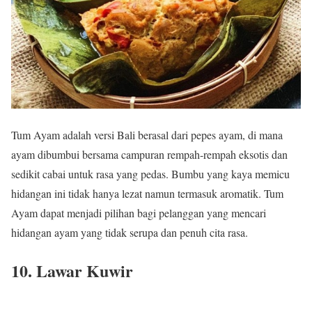
Tum Ayam adalah versi Bali berasal dari pepes ayam, di mana
ayam dibumbui bersama campuran rempah-rempah eksotis dan
sedikit cabai untuk rasa yang pedas. Bumbu yang kaya memicu
hidangan ini tidak hanya lezat namun termasuk aromatik. Tum
Ayam dapat menjadi pilihan bagi pelanggan yang mencari
hidangan ayam yang tidak serupa dan penuh cita rasa.
10. Lawar Kuwir