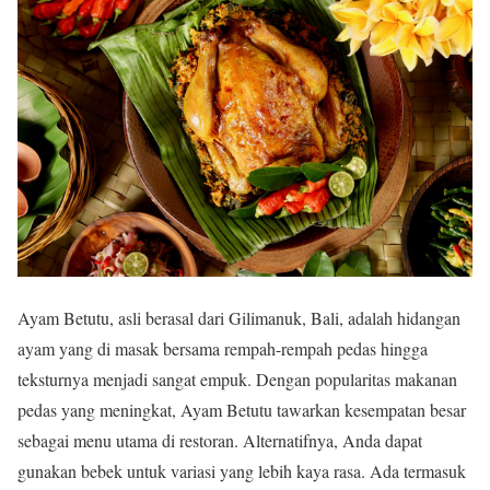
Ayam Betutu, asli berasal dari Gilimanuk, Bali, adalah hidangan
ayam yang di masak bersama rempah-rempah pedas hingga
teksturnya menjadi sangat empuk. Dengan popularitas makanan
pedas yang meningkat, Ayam Betutu tawarkan kesempatan besar
sebagai menu utama di restoran. Alternatifnya, Anda dapat
gunakan bebek untuk variasi yang lebih kaya rasa. Ada termasuk