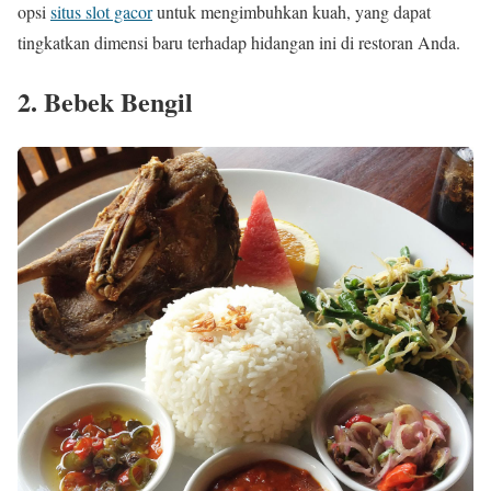
opsi
situs slot gacor
untuk mengimbuhkan kuah, yang dapat
tingkatkan dimensi baru terhadap hidangan ini di restoran Anda.
2. Bebek Bengil