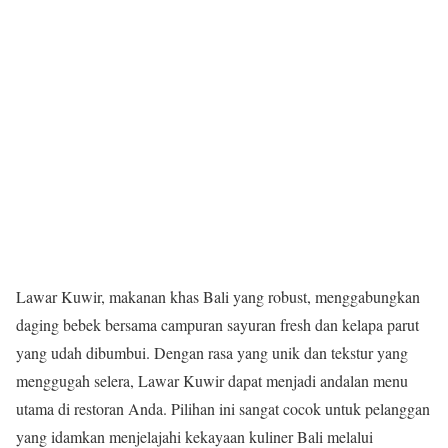
Lawar Kuwir, makanan khas Bali yang robust, menggabungkan
daging bebek bersama campuran sayuran fresh dan kelapa parut
yang udah dibumbui. Dengan rasa yang unik dan tekstur yang
menggugah selera, Lawar Kuwir dapat menjadi andalan menu
utama di restoran Anda. Pilihan ini sangat cocok untuk pelanggan
yang idamkan menjelajahi kekayaan kuliner Bali melalui