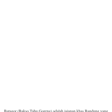
Batagor (Bakso Tahu Goreng) adalah jajanan khas Bandung yang